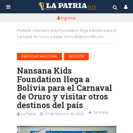
Ingresar
Portada
»
Nansana Kids Foundation llega a Bolivia para el
Carnaval de Oruro y visitar otros destinos del país
•
ENFOQUE NACIONAL
GESTIÓN
Nansana Kids
Foundation llega a
Bolivia para el Carnaval
de Oruro y visitar otros
destinos del país
58 Vistas
La Patria
27 de febrero de 2025