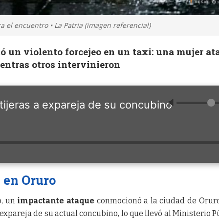
 el encuentro • La Patria (imagen referencial)
ó un violento forcejeo en un taxi: una mujer at
ientras otros intervinieron
🔈
tijeras a expareja de su concubino
 en Oruro
o, un
impactante ataque
conmocionó a la ciudad de Orur
 expareja de su actual concubino, lo que llevó al Ministerio P