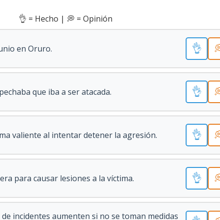
👌 = Hecho | 💭 = Opinión
👌

junio en Oruro.
👌

pechaba que iba a ser atacada.
👌

ma valiente al intentar detener la agresión.
👌

jera para causar lesiones a la víctima.
o de incidentes aumenten si no se toman medidas