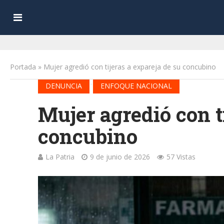
Portada
»
Mujer agredió con tijeras a expareja de su concubino
•
DENUNCIA
ENFOQUE NACIONAL
Mujer agredió con t
concubino
La Patria
9 de junio de 2026
57 Vistas