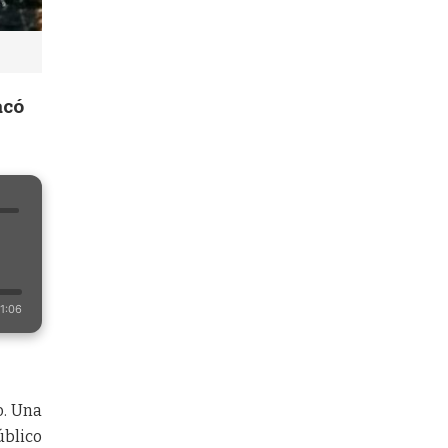
acó
1:06
o. Una
úblico