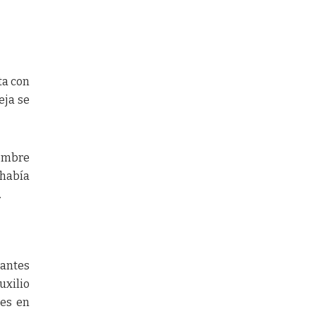
ta con
eja se
hombre
 había
.
tantes
uxilio
tes en