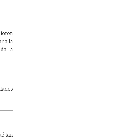
dieron
r a la
ada a
idades
ué tan