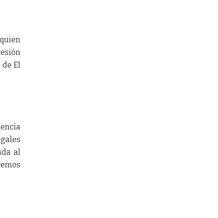
 quien
cesión
 de El
tencia
gales
ada al
remos