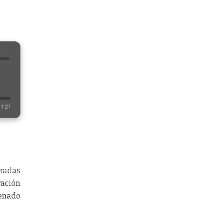
1:21
tradas
ración
Senado