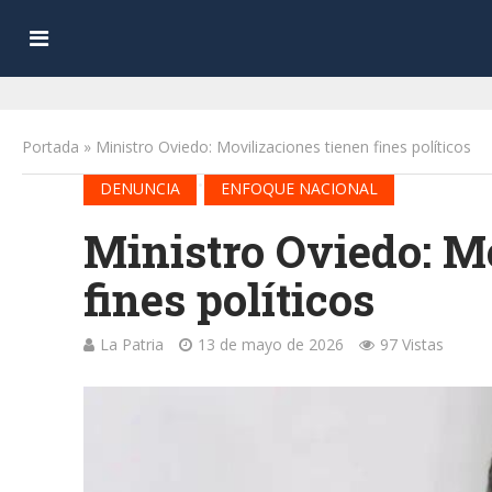
Portada
»
Ministro Oviedo: Movilizaciones tienen fines políticos
•
DENUNCIA
ENFOQUE NACIONAL
Ministro Oviedo: M
fines políticos
La Patria
13 de mayo de 2026
97 Vistas