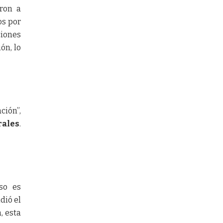
ron a
os por
iones
ón, lo
ción”,
rales
.
so es
dió el
, esta