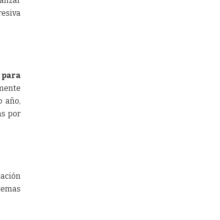
vanzar
resiva
 para
amente
o año,
as por
zación
temas