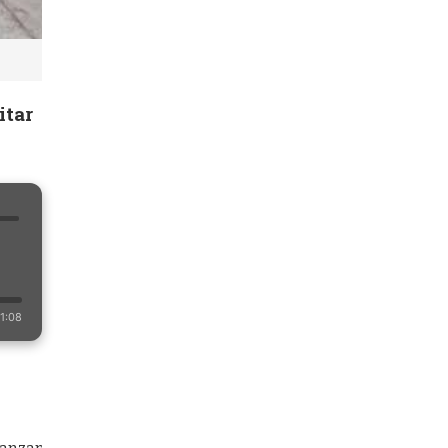
itar
1:08