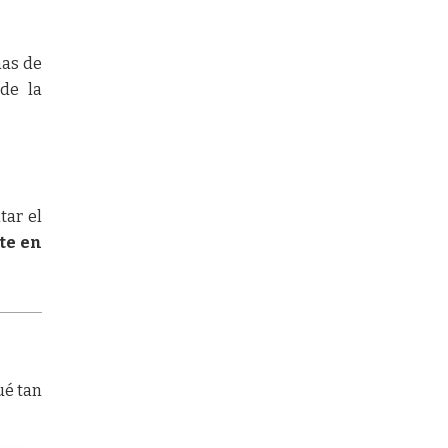
mas de
 de la
tar el
te en
ué tan