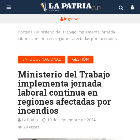
Ingresar
Portada
»
Ministerio del Trabajo implementa jornada
laboral continua en regiones afectadas por incendios
•
ENFOQUE NACIONAL
GESTIÓN
Ministerio del Trabajo
implementa jornada
laboral continua en
regiones afectadas por
incendios
La Patria
10 de septiembre de 2024
29 Vistas