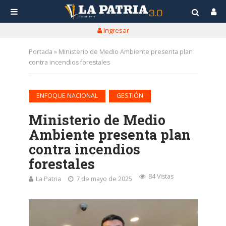
Ingresar
Portada
»
Ministerio de Medio Ambiente presenta plan
contra incendios forestales
•
ENFOQUE NACIONAL
GESTIÓN
Ministerio de Medio
Ambiente presenta plan
contra incendios
forestales
84 Vistas
La Patria
7 de mayo de 2025