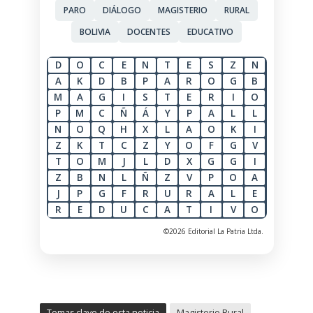
PARO
DIÁLOGO
MAGISTERIO
RURAL
BOLIVIA
DOCENTES
EDUCATIVO
D
O
C
E
N
T
E
S
Z
N
A
K
D
B
P
A
R
O
G
B
M
A
G
I
S
T
E
R
I
O
P
M
C
Ñ
Á
Y
P
A
L
L
N
O
Q
H
X
L
A
O
K
I
Z
K
T
C
Z
Y
O
F
G
V
T
O
M
J
L
D
X
G
G
I
Z
B
N
L
Ñ
Z
V
P
O
A
J
P
G
F
R
U
R
A
L
E
R
E
D
U
C
A
T
I
V
O
©2026 Editorial La Patria Ltda.
Temas clave de esta noticia
Magisterio Rural