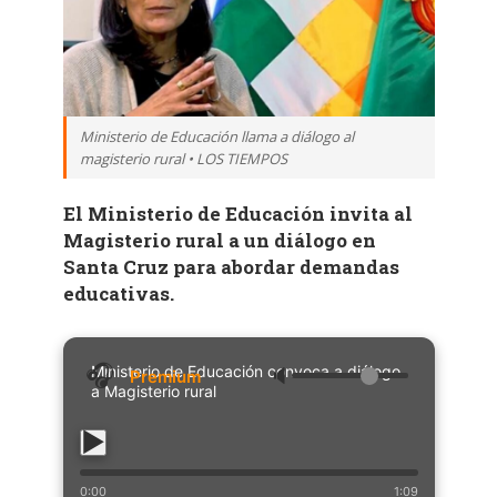
Ministerio de Educación llama a diálogo al
magisterio rural • LOS TIEMPOS
El Ministerio de Educación invita al
Magisterio rural a un diálogo en
Santa Cruz para abordar demandas
educativas.
Ministerio de Educación convoca a diálogo
🔈
a Magisterio rural
0:00
1:09