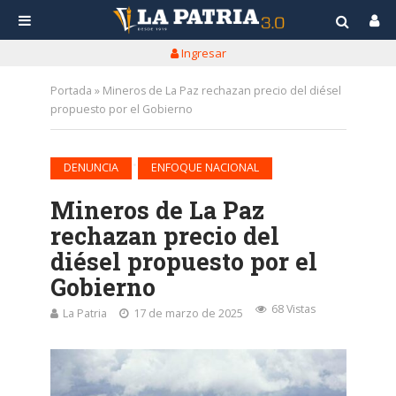
Ingresar
Portada
»
Mineros de La Paz rechazan precio del diésel
propuesto por el Gobierno
•
DENUNCIA
ENFOQUE NACIONAL
Mineros de La Paz
rechazan precio del
diésel propuesto por el
Gobierno
68 Vistas
La Patria
17 de marzo de 2025