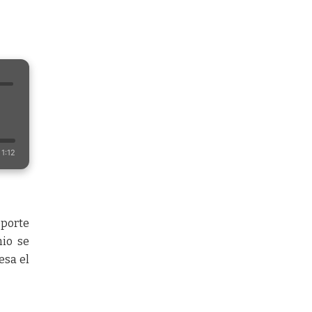
1:12
eporte
nio se
esa el