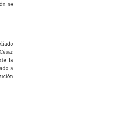
ión se
pliado
 César
nte la
mado a
lución