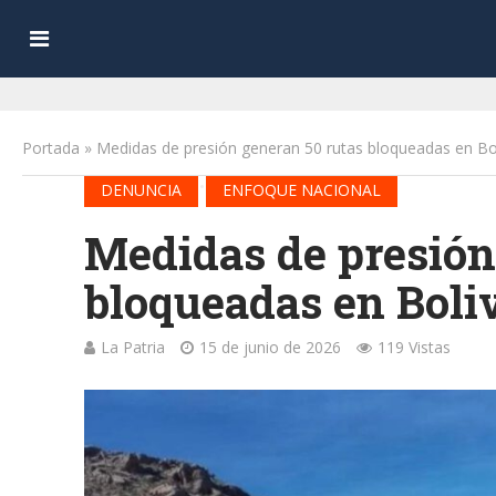
Portada
»
Medidas de presión generan 50 rutas bloqueadas en Bol
•
DENUNCIA
ENFOQUE NACIONAL
Medidas de presión
bloqueadas en Boli
La Patria
15 de junio de 2026
119 Vistas