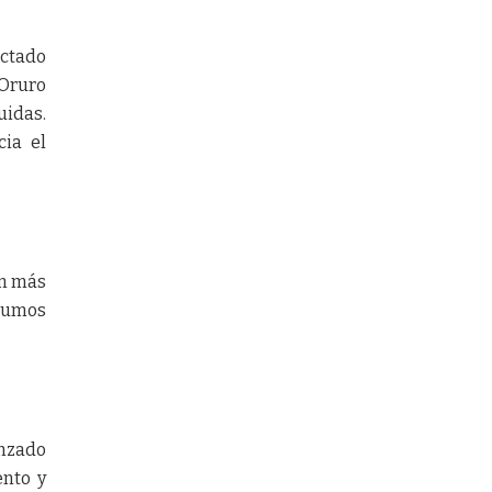
ectado
 Oruro
uidas.
cia el
an más
nsumos
enzado
ento y