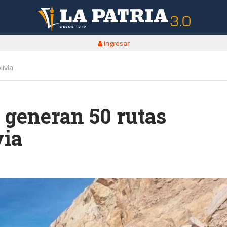
Ingresar
ivia
 generan 50 rutas
via