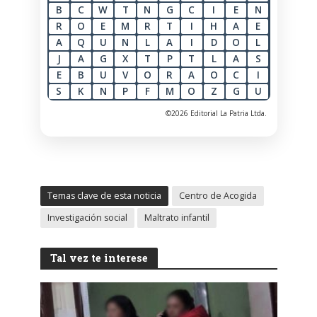
B
C
W
T
N
G
C
I
E
N
R
O
E
M
R
T
I
H
A
E
A
Q
U
N
L
A
I
D
O
L
J
A
G
X
T
P
T
L
A
S
E
B
U
V
O
R
A
O
C
I
S
K
N
P
F
M
O
Z
G
U
©2026 Editorial La Patria Ltda.
Temas clave de esta noticia
Centro de Acogida
Investigación social
Maltrato infantil
Tal vez te interese