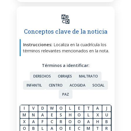
🔠
Conceptos clave de la noticia
Instrucciones:
Localiza en la cuadrícula los
términos relevantes mencionados en la nota.
Términos a identificar:
DERECHOS
OBRAJES
MALTRATO
INFANTIL
CENTRO
ACOGIDA
SOCIAL
PAZ
I
V
D
W
O
L
E
T
A
J
M
N
A
E
S
H
O
L
X
U
X
A
F
C
R
O
O
A
H
B
O
B
L
A
O
E
C
M
T
R