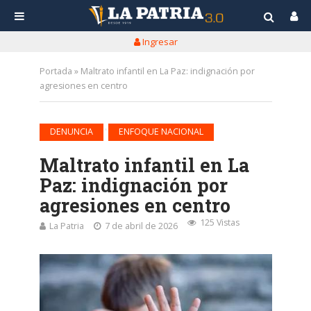
Ingresar
Portada
»
Maltrato infantil en La Paz: indignación por
agresiones en centro
•
DENUNCIA
ENFOQUE NACIONAL
Maltrato infantil en La
Paz: indignación por
agresiones en centro
125 Vistas
La Patria
7 de abril de 2026