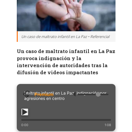
Un caso de maltrato infantil en La Paz • Referencial
Un caso de maltrato infantil en La Paz
provoca indignación y la
intervención de autoridades tras la
difusión de videos impactantes
Maltrato infantil en La Paz: indignación por
🔈
agresiones en centro
0:00
1:08