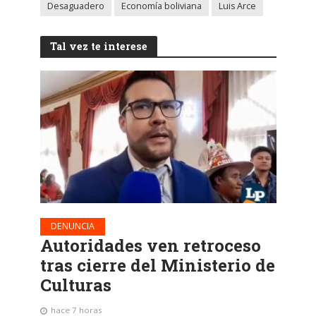
Desaguadero
Economía boliviana
Luis Arce
Tal vez te interese
DENUNCIA
Autoridades ven retroceso
tras cierre del Ministerio de
Culturas
hace 7 horas