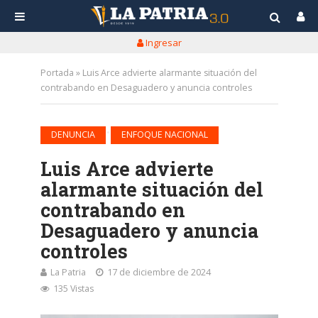
Ingresar
Portada
»
Luis Arce advierte alarmante situación del
contrabando en Desaguadero y anuncia controles
•
DENUNCIA
ENFOQUE NACIONAL
Luis Arce advierte
alarmante situación del
contrabando en
Desaguadero y anuncia
controles
La Patria
17 de diciembre de 2024
135 Vistas