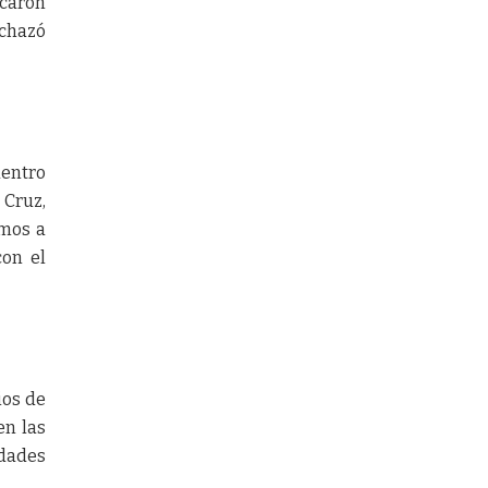
ocaron
echazó
dentro
 Cruz,
amos a
con el
ios de
en las
edades