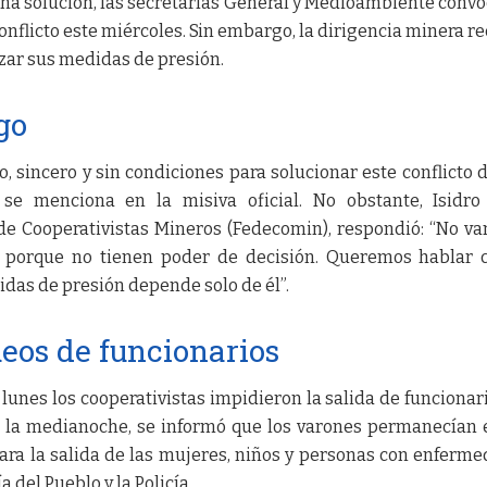
una solución, las secretarías General y Medioambiente conv
conflicto este miércoles. Sin embargo, la dirigencia minera r
lizar sus medidas de presión.
go
o, sincero y sin condiciones para solucionar este conflicto 
 se menciona en la misiva oficial. No obstante, Isidro
de Cooperativistas Mineros (Fedecomin), respondió: “No v
s, porque no tienen poder de decisión. Queremos hablar 
das de presión depende solo de él”.
ueos de funcionarios
 lunes los cooperativistas impidieron la salida de funcionar
a la medianoche, se informó que los varones permanecían 
para la salida de las mujeres, niños y personas con enferm
a del Pueblo y la Policía.