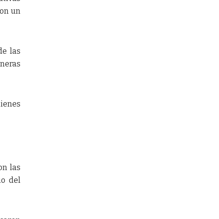
ron un
de las
ineras
uienes
on las
io del