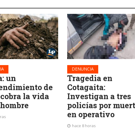
IA
DENUNCIA
a: un
Tragedia en
endimiento de
Cotagaita:
 cobra la vida
Investigan a tres
 hombre
policías por muer
en operativo
oras
hace 8 horas