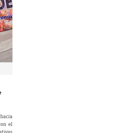
e
 hacia
con el
ativas