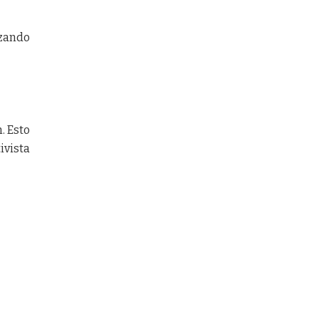
izando
. Esto
ivista