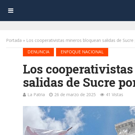
Portada
»
Los cooperativistas mineros bloquean salidas de Sucre 
•
DENUNCIA
ENFOQUE NACIONAL
Los cooperativista
salidas de Sucre por
La Patria
26 de marzo de 2025
41 Vistas