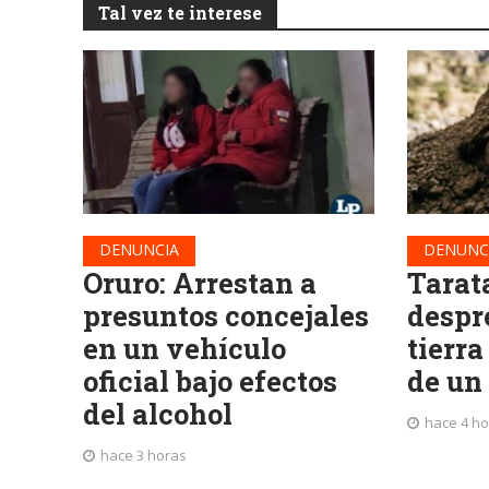
Tal vez te interese
DENUNCIA
DENUNC
Oruro: Arrestan a
Tarat
presuntos concejales
despr
en un vehículo
tierra
oficial bajo efectos
de un
del alcohol
hace 4 h
hace 3 horas