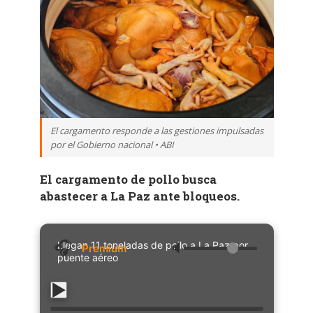
El cargamento responde a las gestiones impulsadas
por el Gobierno nacional • ABI
El cargamento de pollo busca
abastecer a La Paz ante bloqueos.
Llegan 11 toneladas de pollo a La Paz por
🔈
puente aéreo