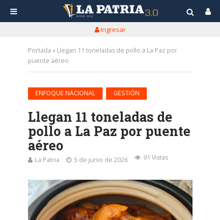
Ingresar
Portada
»
Llegan 11 toneladas de pollo a La Paz por
puente aéreo
•
ENFOQUE NACIONAL
GESTIÓN
Llegan 11 toneladas de
pollo a La Paz por puente
aéreo
91 Vistas
La Patria
5 de junio de 2026