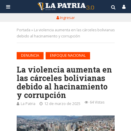
Ingresar
Portada
»
La violencia aumenta en las cárceles bolivianas
debido al hacinamiento y corrupción
•
DENUNCIA
ENFOQUE NACIONAL
La violencia aumenta en
las cárceles bolivianas
debido al hacinamiento
y corrupción
64 Vistas
La Patria
12 de marzo de 2025