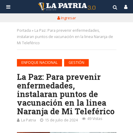
Ingresar
Portada
»
La Paz: Para prevenir enfermedades,
instalaran puntos de vacunación en la linea Naranja de
Mi Teleférico
•
ENFOQUE NACIONAL
GESTIÓN
La Paz: Para prevenir
enfermedades,
instalaran puntos de
vacunación en la linea
Naranja de Mi Teleférico
49 Vistas
La Patria
15 de julio de 2024