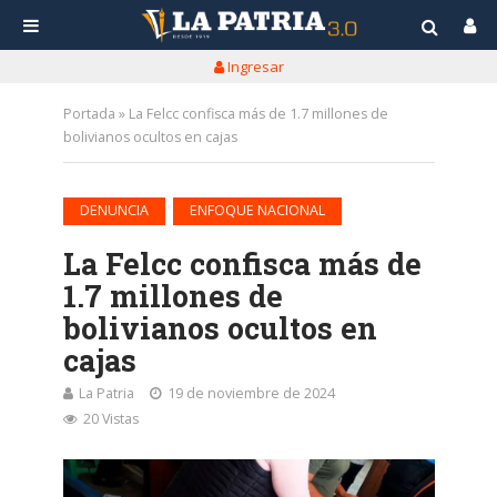
Ingresar
Portada
»
La Felcc confisca más de 1.7 millones de
bolivianos ocultos en cajas
•
DENUNCIA
ENFOQUE NACIONAL
La Felcc confisca más de
1.7 millones de
bolivianos ocultos en
cajas
La Patria
19 de noviembre de 2024
20 Vistas