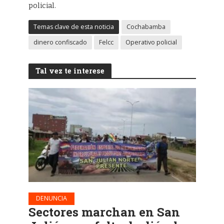
policial.
Temas clave de esta noticia
Cochabamba
dinero confiscado
Felcc
Operativo policial
Tal vez te interese
DENUNCIA
Sectores marchan en San