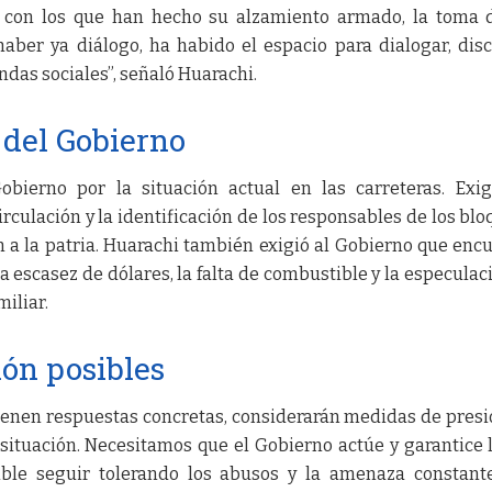
 con los que han hecho su alzamiento armado, la toma 
haber ya diálogo, ha habido el espacio para dialogar, disc
das sociales”, señaló Huarachi.
 del Gobierno
obierno por la situación actual en las carreteras. Exi
irculación y la identificación de los responsables de los blo
ón a la patria. Huarachi también exigió al Gobierno que enc
a escasez de dólares, la falta de combustible y la especulac
miliar.
ón posibles
tienen respuestas concretas, considerarán medidas de presió
situación. Necesitamos que el Gobierno actúe y garantice 
ible seguir tolerando los abusos y la amenaza constant