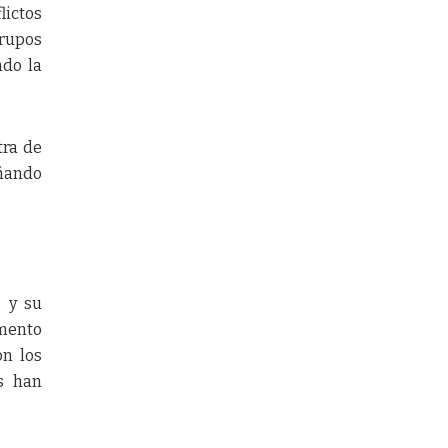
lictos
grupos
ndo la
tra de
añando
e y su
umento
on los
s han