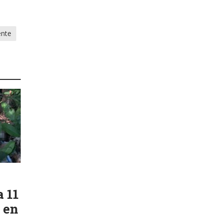
ente
a 11
 en