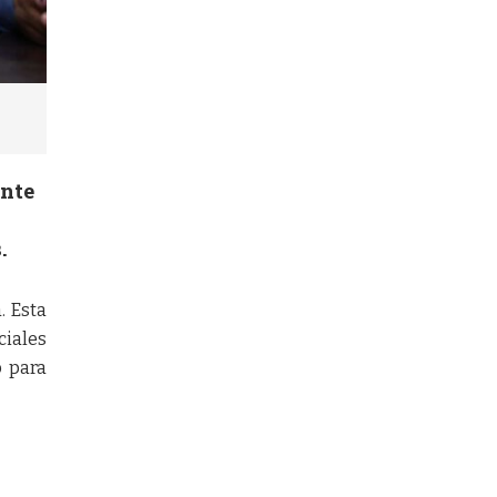
ante
.
. Esta
ciales
o para