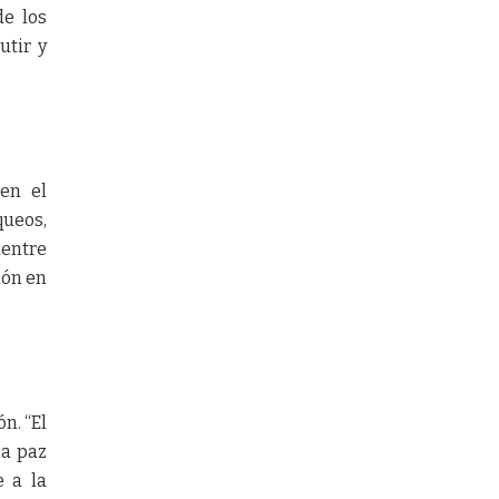
de los
utir y
gen el
queos,
uentre
ión en
n. “El
la paz
e a la