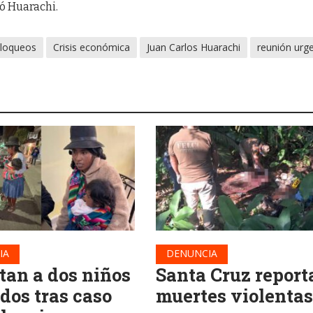
yó Huarachi.
loqueos
Crisis económica
Juan Carlos Huarachi
reunión urg
IA
DENUNCIA
tan a dos niños
Santa Cruz report
dos tras caso
muertes violentas