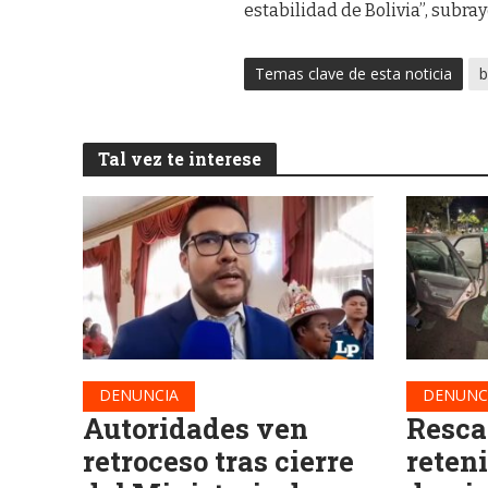
estabilidad de Bolivia”, subra
Temas clave de esta noticia
b
Tal vez te interese
DENUNCIA
DENUNC
Autoridades ven
Resca
retroceso tras cierre
reteni