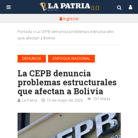
Ingresar
Portada
»
La CEPB denuncia problemas estructurales
que afectan a Bolivia
•
DENUNCIA
ENFOQUE NACIONAL
La CEPB denuncia
problemas estructurales
que afectan a Bolivia
101 Vistas
La Patria
13 de mayo de 2026