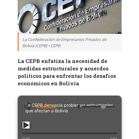
La Confederación de Empresarios Privados de
Bolivia (CEPB) • CEPB
La CEPB enfatiza la necesidad de
medidas estructurales y acuerdos
políticos para enfrentar los desafíos
económicos en Bolivia
La CEPB denuncia problemas estructurales
🔈
que afectan a Bolivia
0:00
1:04