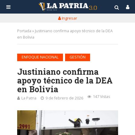
Ingresar
Portada
»
Justiniano confirma apoyo técnico de la DEA
en Bolivia
•
ENFOQUE NACIONAL
GESTIÓN
Justiniano confirma
apoyo técnico de la DEA
en Bolivia
147 Vistas
La Patria
9 de febrero de 2026