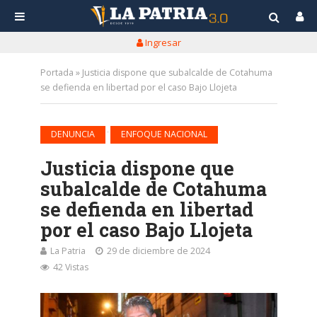
Ingresar
Portada
»
Justicia dispone que subalcalde de Cotahuma
se defienda en libertad por el caso Bajo Llojeta
•
DENUNCIA
ENFOQUE NACIONAL
Justicia dispone que
subalcalde de Cotahuma
se defienda en libertad
por el caso Bajo Llojeta
La Patria
29 de diciembre de 2024
42 Vistas