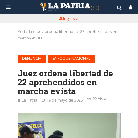
Ingresar
Portada
»
Juez ordena libertad de 22 aprehendidos en
marcha evista
•
DENUNCIA
ENFOQUE NACIONAL
Juez ordena libertad de
22 aprehendidos en
marcha evista
22 Vistas
La Patria
19 de mayo de 2025