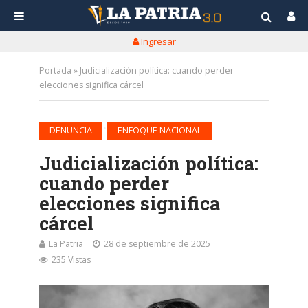
Ingresar
Portada
»
Judicialización política: cuando perder
elecciones significa cárcel
•
DENUNCIA
ENFOQUE NACIONAL
Judicialización política:
cuando perder
elecciones significa
cárcel
La Patria
28 de septiembre de 2025
235 Vistas