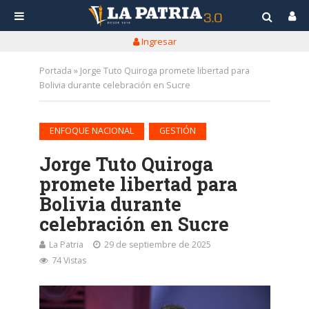
Ingresar
Portada
»
Jorge Tuto Quiroga promete libertad para
Bolivia durante celebración en Sucre
•
ENFOQUE NACIONAL
GESTIÓN
Jorge Tuto Quiroga
promete libertad para
Bolivia durante
celebración en Sucre
La Patria
29 de septiembre de 2025
74 Vistas