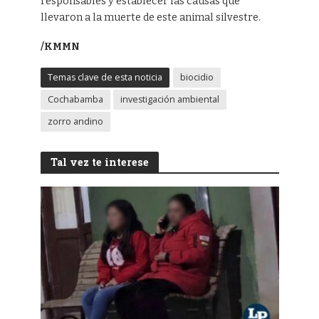
responsables y establecer las causas que
llevaron a la muerte de este animal silvestre.
/KMMN
Temas clave de esta noticia
biocidio
Cochabamba
investigación ambiental
zorro andino
Tal vez te interese