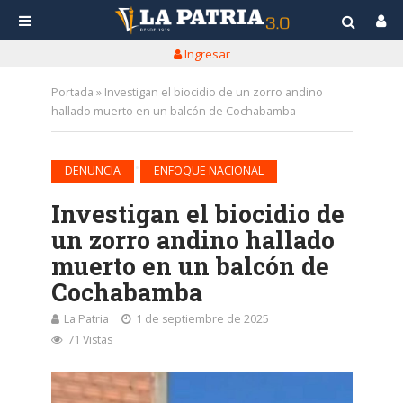
Ingresar
Portada
»
Investigan el biocidio de un zorro andino
hallado muerto en un balcón de Cochabamba
•
DENUNCIA
ENFOQUE NACIONAL
Investigan el biocidio de
un zorro andino hallado
muerto en un balcón de
Cochabamba
La Patria
1 de septiembre de 2025
71 Vistas