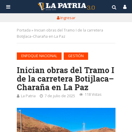
Ingresar
Portada
»
Inician obras del Tramo I de la carretera
Botijlaca–Charaña en La Paz
•
ENFOQUE NACIONAL
GESTIÓN
Inician obras del Tramo I
de la carretera Botijlaca–
Charaña en La Paz
118 Vistas
La Patria
7 de julio de 2025