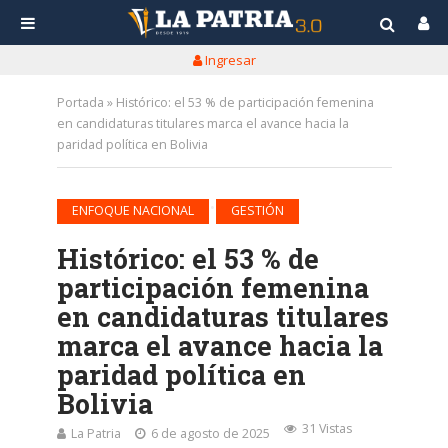
Ingresar
Portada
»
Histórico: el 53 % de participación femenina
en candidaturas titulares marca el avance hacia la
paridad política en Bolivia
•
ENFOQUE NACIONAL
GESTIÓN
Histórico: el 53 % de
participación femenina
en candidaturas titulares
marca el avance hacia la
paridad política en
Bolivia
31 Vistas
La Patria
6 de agosto de 2025