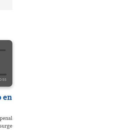
0:55
o en
 penal
 surge