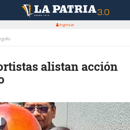
Ingresar
rgollo
rtistas alistan acción
o