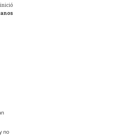
inició
ianos
an
y no