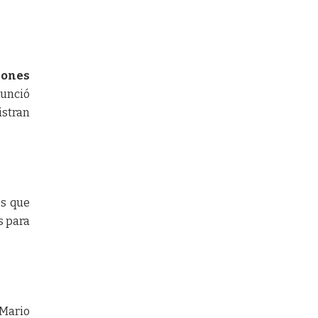
lones
nunció
istran
es que
s para
 Mario