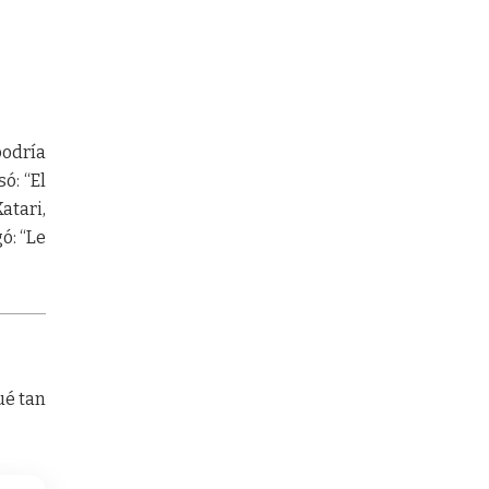
odría
ó: “El
atari,
ó: “Le
ué tan