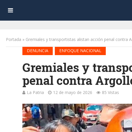
Portada
»
Gremiales y transportistas alistan acción penal contra A
•
DENUNCIA
ENFOQUE NACIONAL
Gremiales y transpo
penal contra Argoll
La Patria
12 de mayo de 2026
85 Vistas