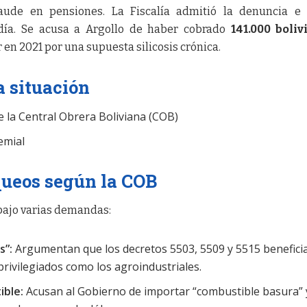
aude en pensiones. La Fiscalía admitió la denuncia e 
día. Se acusa a Argollo de haber cobrado
141.000 boliv
 en 2021 por una supuesta silicosis crónica.
a situación
e la Central Obrera Boliviana (COB)
emial
queos según la COB
 bajo varias demandas:
s”:
Argumentan que los decretos 5503, 5509 y 5515 benefici
privilegiados como los agroindustriales.
ible:
Acusan al Gobierno de importar “combustible basura” 