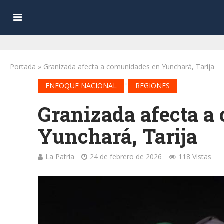
Portada
»
Granizada afecta a comunidades en Yunchará, Tarija
•
ENFOQUE NACIONAL
REGIONES
Granizada afecta a
Yunchará, Tarija
La Patria
24 de febrero de 2026
118 Vistas