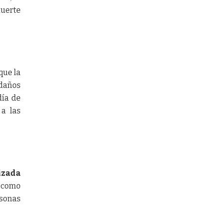
muerte
que la
daños
día de
a las
izada
s como
rsonas