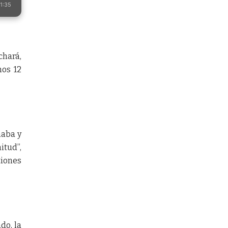
1:35
hará,
nos 12
haba y
itud”,
tiones
do, la