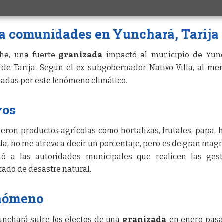
 a comunidades en Yunchará, Tarija
che, una fuerte
granizada
impactó al municipio de Yunc
de Tarija. Según el ex subgobernador Nativo Villa, al me
adas por este fenómeno climático.
vos
eron productos agrícolas como hortalizas, frutales, papa, 
da, no me atrevo a decir un porcentaje, pero es de gran magn
itó a las autoridades municipales que realicen las ges
tado de desastre natural.
enómeno
unchará sufre los efectos de una
granizada
; en enero pasa