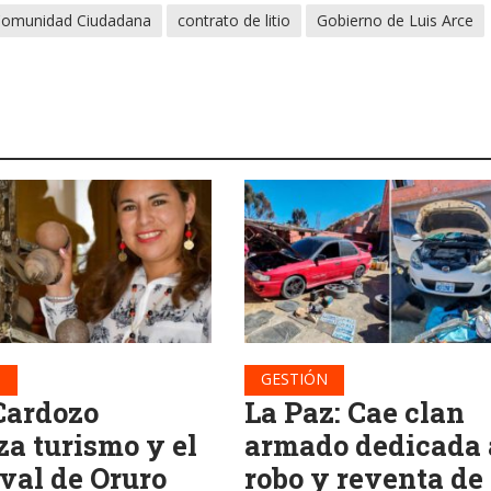
omunidad Ciudadana
contrato de litio
Gobierno de Luis Arce
N
GESTIÓN
Cardozo
La Paz: Cae clan
za turismo y el
armado dedicada 
val de Oruro
robo y reventa de