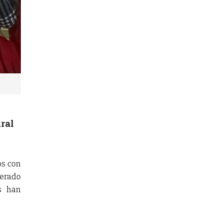
ral
os con
nerado
s han