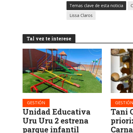
Temas clave de esta noticia
C
Lissa Claros
Tal vez te interese
GESTIÓN
GESTIÓ
Unidad Educativa
Tani 
Uru Uru 2 estrena
priori
parque infantil
Carna