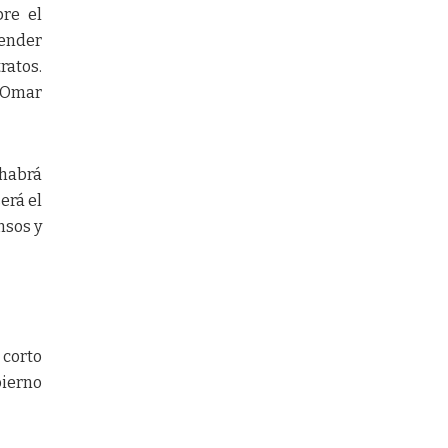
re el
ender
ratos.
, Omar
 habrá
erá el
nsos y
 corto
bierno