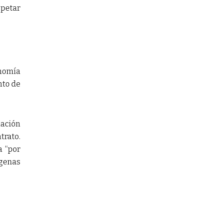
spetar
onomía
nto de
ación
trato.
a “por
ígenas