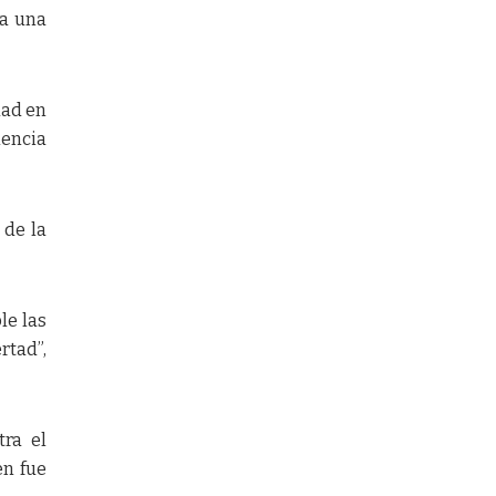
ía una
dad en
lencia
 de la
le las
rtad”,
tra el
en fue