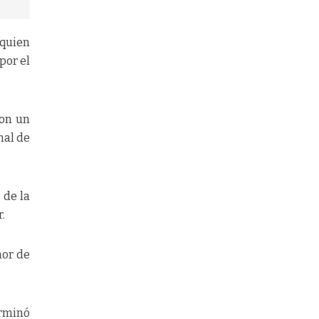
 quien
por el
con un
nal de
 de la
.
nor de
erminó