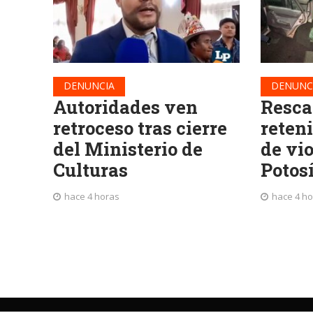
DENUNCIA
DENUNC
Autoridades ven
Resca
retroceso tras cierre
reteni
del Ministerio de
de vi
Culturas
Potos
hace 4 horas
hace 4 h