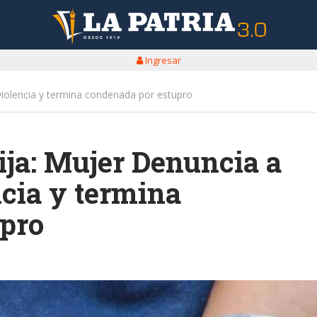
Ingresar
 violencia y termina condenada por estupro
bija: Mujer Denuncia a
ncia y termina
pro