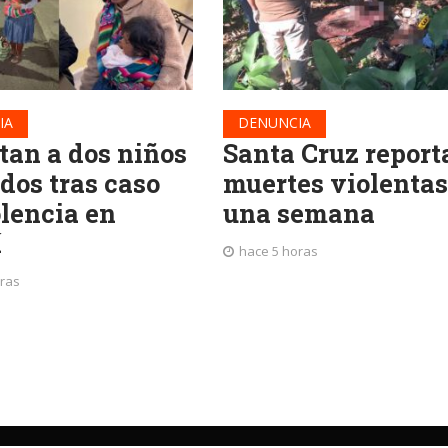
IA
DENUNCIA
tan a dos niños
Santa Cruz report
dos tras caso
muertes violentas
olencia en
una semana
í
hace 5 horas
oras