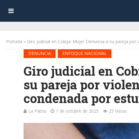
Portada
»
Giro judicial en Cobija: Mujer Denuncia a su pareja por
•
DENUNCIA
ENFOQUE NACIONAL
Giro judicial en Co
su pareja por viole
condenada por estu
La Patria
1 de octubre de 2025
25 Vistas