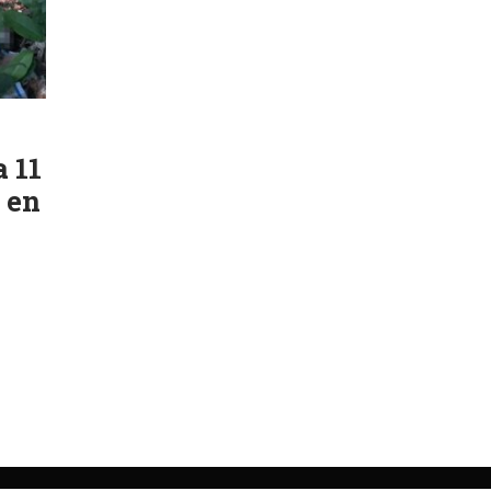
a 11
 en