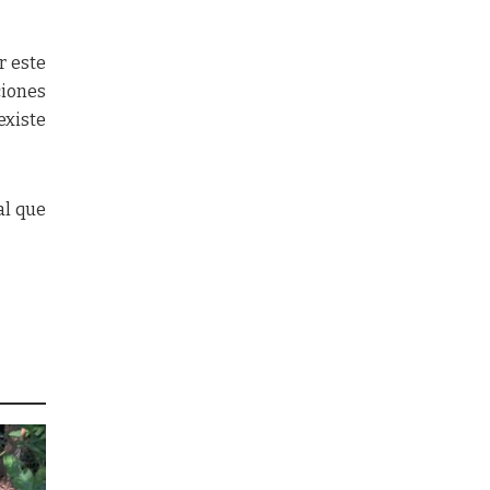
r este
ciones
existe
al que