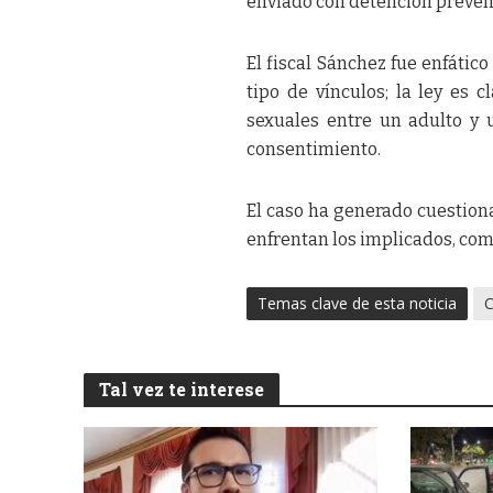
enviado con detención prevent
El fiscal Sánchez fue enfático
tipo de vínculos; la ley es 
sexuales entre un adulto y 
consentimiento.
El caso ha generado cuestiona
enfrentan los implicados, como
Temas clave de esta noticia
C
Tal vez te interese