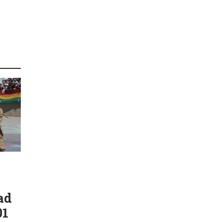
ad
01