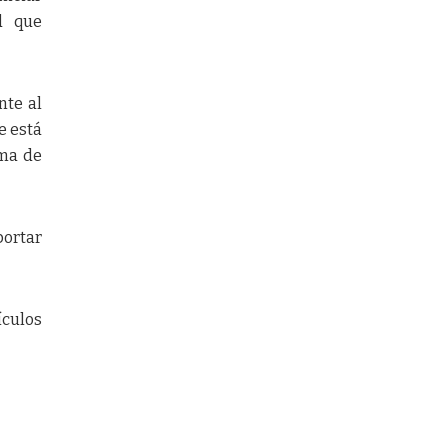
d que
nte al
e está
ema de
portar
ículos