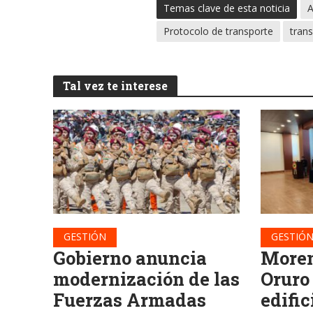
Temas clave de esta noticia
A
Protocolo de transporte
tran
Tal vez te interese
GESTIÓN
GESTIÓ
Gobierno anuncia
Moren
modernización de las
Oruro
Fuerzas Armadas
edific