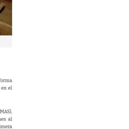
eforma
 en el
(MAS),
nes al
rimera