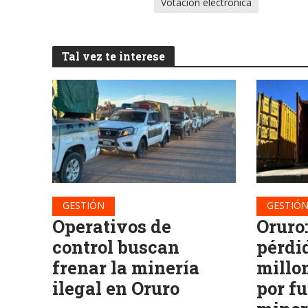
Votación electrónica
Tal vez te interese
GESTIÓN
GESTIÓ
Operativos de
Oruro
control buscan
pérdid
frenar la minería
millo
ilegal en Oruro
por f