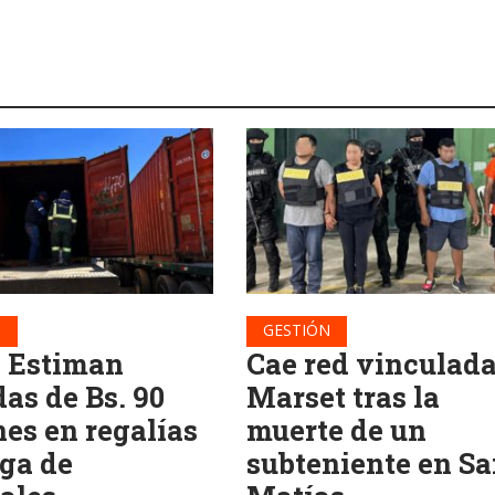
N
GESTIÓN
: Estiman
Cae red vinculada
as de Bs. 90
Marset tras la
nes en regalías
muerte de un
uga de
subteniente en S