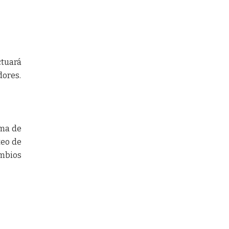
ctuará
dores.
ema de
teo de
ambios