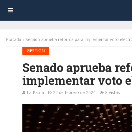
Portada
»
Senado aprueba reforma para implementar voto electr
GESTIÓN
Senado aprueba re
implementar voto e
La Patria
22 de febrero de 2024
8 Vistas