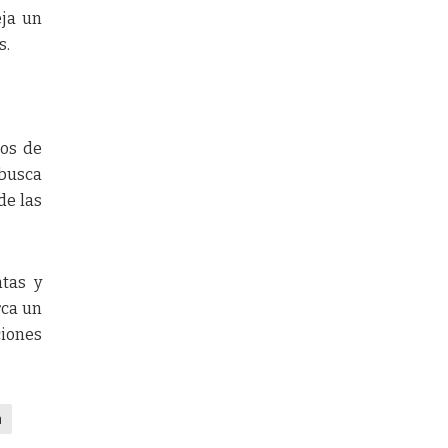
eja un
s.
nos de
 busca
de las
tas y
rca un
ciones
a