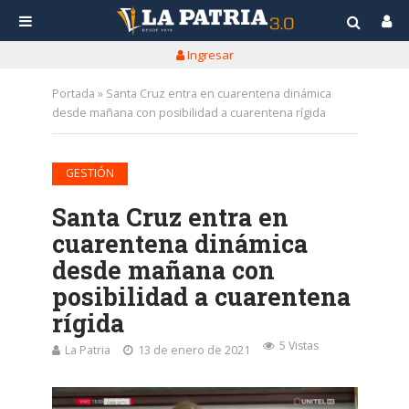
Ingresar
Portada
»
Santa Cruz entra en cuarentena dinámica
desde mañana con posibilidad a cuarentena rígida
GESTIÓN
Santa Cruz entra en
cuarentena dinámica
desde mañana con
posibilidad a cuarentena
rígida
5 Vistas
La Patria
13 de enero de 2021