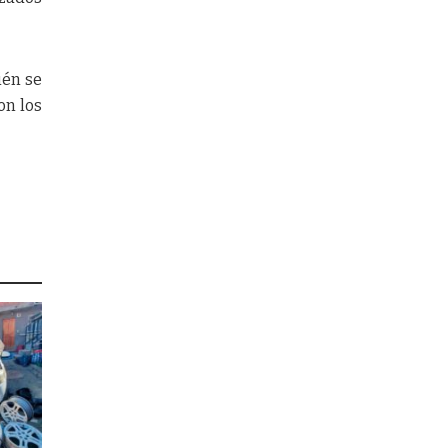
ién se
on los