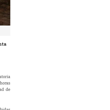
nta
ratoria
 horas
dad de
ebidas