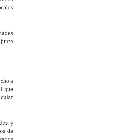
ocales
idades
njunto
echo a
il que
icular
dos, y
sos de
izados