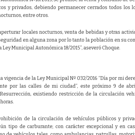
cos y privados, debiendo permanecer cerrados todos los l
octurnos, entre otros.
perturar locales nocturnos, venta de bebidas y otras activ
eguridad en alguna zona por lo tanto la población en su co
la Ley Municipal Autonómica 18/2015”, aseveró Choque.
 la vigencia de la Ley Municipal Nº 032/2016 “Día por mi der
ente por las calles de mi ciudad”, este próximo 9 de abr
esurrección, existiendo restricción de la circulación veh
 horas.
ohibición de la circulación de vehículos públicos y priva
gún tipo de carburante; con carácter excepcional y en ca
so de vehículos tales, como ambulancias, patrullas, motor