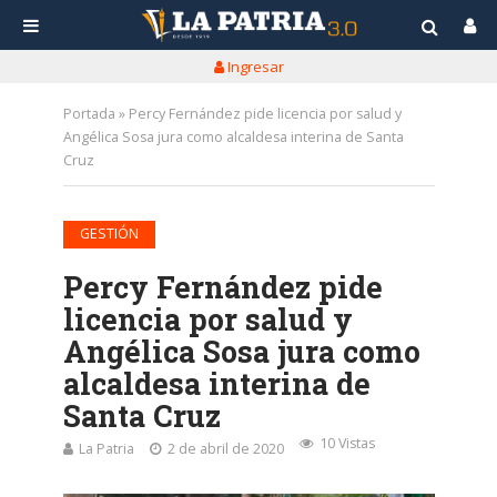
Ingresar
Portada
»
Percy Fernández pide licencia por salud y
Angélica Sosa jura como alcaldesa interina de Santa
Cruz
GESTIÓN
Percy Fernández pide
licencia por salud y
Angélica Sosa jura como
alcaldesa interina de
Santa Cruz
10 Vistas
La Patria
2 de abril de 2020