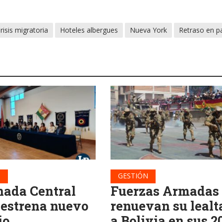
risis migratoria
Hoteles albergues
Nueva York
Retraso en p
N
GESTIÓN
ada Central
Fuerzas Armadas
 estrena nuevo
renuevan su lealt
io
a Bolivia en sus 2