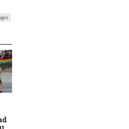
agos
ad
01