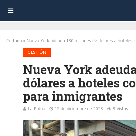
Portada
»
Nueva York adeuda 130 millones de dólares a hoteles c
GESTIÓN
Nueva York adeuda 
dólares a hoteles c
para inmigrantes
La Patria
15 de diciembre de 2023
9 Vistas