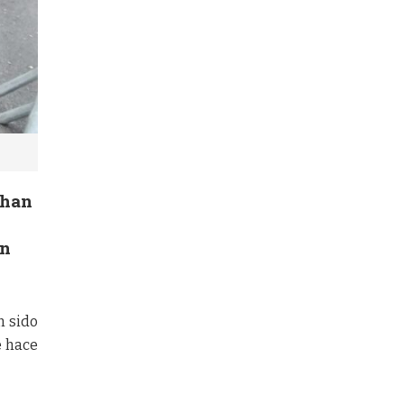
 han
en
n sido
e hace