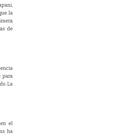
apani,
que la
rimera
das de
gencia
s para
do. La
en el
ams ha