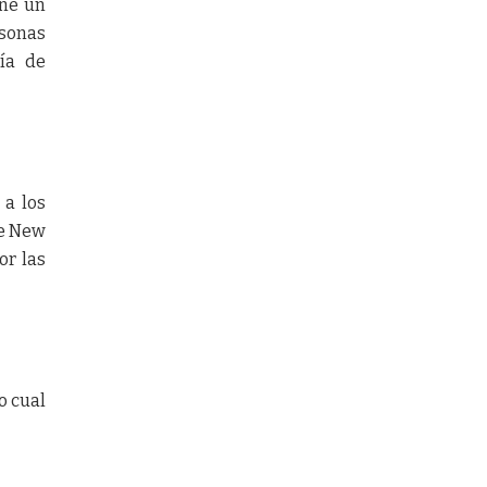
ene un
rsonas
ía de
 a los
he New
or las
o cual