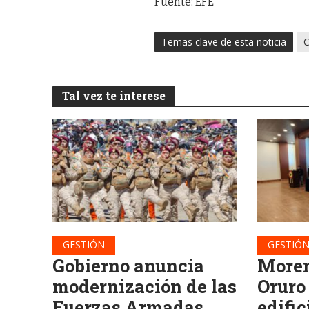
Fuente: EFE
Temas clave de esta noticia
C
Tal vez te interese
GESTIÓN
GESTIÓ
Gobierno anuncia
Moren
modernización de las
Oruro
Fuerzas Armadas
edific