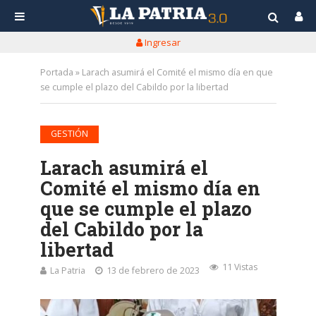
Ingresar
Portada
»
Larach asumirá el Comité el mismo día en que
se cumple el plazo del Cabildo por la libertad
GESTIÓN
Larach asumirá el
Comité el mismo día en
que se cumple el plazo
del Cabildo por la
libertad
11 Vistas
La Patria
13 de febrero de 2023