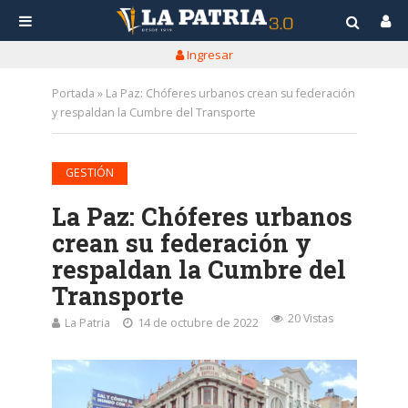
Ingresar
Portada
»
La Paz: Chóferes urbanos crean su federación
y respaldan la Cumbre del Transporte
GESTIÓN
La Paz: Chóferes urbanos
crean su federación y
respaldan la Cumbre del
Transporte
20 Vistas
La Patria
14 de octubre de 2022