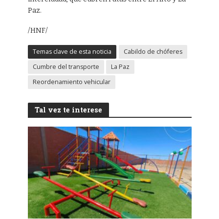
Paz.
/HNF/
Temas clave de esta noticia
Cabildo de chóferes
Cumbre del transporte
La Paz
Reordenamiento vehicular
Tal vez te interese