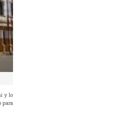
i y lo
o para