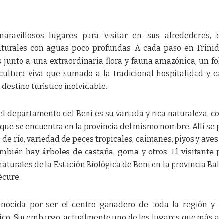
aravillosos lugares para visitar en sus alrededores, 
turales con aguas poco profundas. A cada paso en Trini
junto a una extraordinaria flora y fauna amazónica, un fo
 cultura viva que sumado a la tradicional hospitalidad y c
estino turístico inolvidable.
l departamento del Beni es su variada y rica naturaleza, c
que se encuentra en la provincia del mismo nombre. Allí se
 de río, variedad de peces tropicales, caimanes, piyos y ave
mbién hay árboles de castaña, goma y otros. El visitante
naturales de la Estación Biológica de Beni en la provincia Bal
écure.
onocida por ser el centro ganadero de toda la región y
ico. Sin embargo, actualmente uno de los lugares que más a