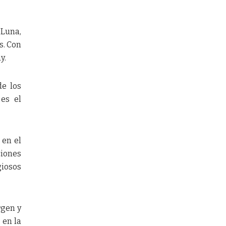
 Luna,
s. Con
y.
de los
es el
 en el
ciones
iosos
rgen y
 en la