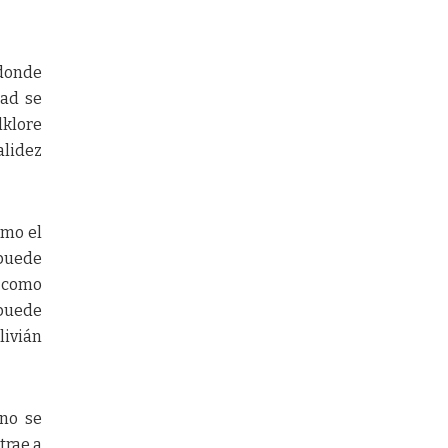
donde
dad se
lklore
alidez
omo el
 puede
s como
 puede
livián
 no se
trae a