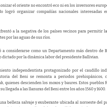
onizar el oriente no encontró eco ni en los inversores europ
 No logró organizar compañías nacionales interesadas 
frentó a la negativa de los países vecinos para permitir la
s por las aguas de sus ríos.
gó a considerarse como un Departamento más dentro de B
ictado por la dinámica labor del presidente Ballivian.
iento independentista protagonizado por el caudillo in
storia del Beni se remonta a periodos prehispánicos, 
wak, quienes descienden los moxos y baures. Estos pueblos 
su llegada a las llanuras del Beni entre los años 1560 y 1600.
na belleza salvaje y exuberante ubicada al noroeste del pa