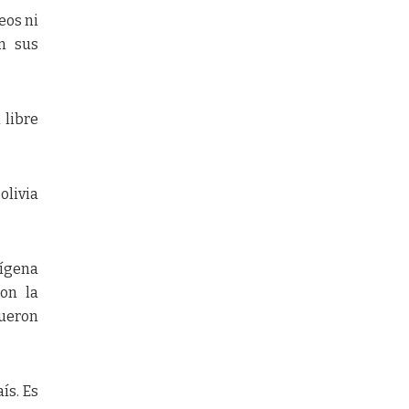
eos ni
en sus
 libre
olivia
dígena
con la
fueron
ís. Es