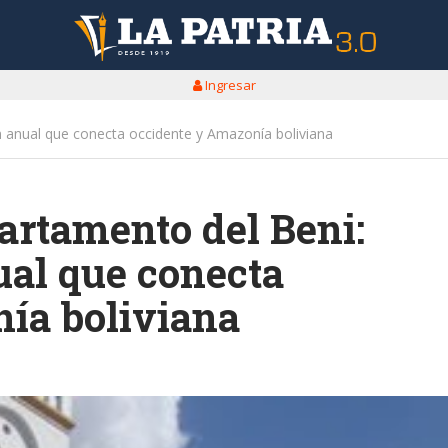
Ingresar
n anual que conecta occidente y Amazonía boliviana
artamento del Beni:
ual que conecta
ía boliviana