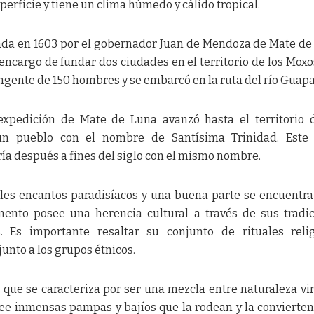
erficie y tiene un clima húmedo y cálido tropical.
ndada en 1603 por el gobernador Juan de Mendoza de Mate de
encargo de fundar dos ciudades en el territorio de los Moxo
ingente de 150 hombres y se embarcó en la ruta del río Guapa
 expedición de Mate de Luna avanzó hasta el territorio 
n pueblo con el nombre de Santísima Trinidad. Este 
ía después a fines del siglo con el mismo nombre.
ples encantos paradisíacos y una buena parte se encuentra
ento posee una herencia cultural a través de sus tradi
 Es importante resaltar su conjunto de rituales relig
unto a los grupos étnicos.
 que se caracteriza por ser una mezcla entre naturaleza vi
ee inmensas pampas y bajíos que la rodean y la convierten