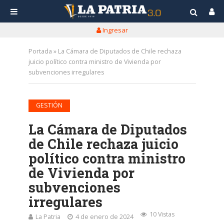
Ingresar
Portada
»
La Cámara de Diputados de Chile rechaza
juicio político contra ministro de Vivienda por
subvenciones irregulares
GESTIÓN
La Cámara de Diputados
de Chile rechaza juicio
político contra ministro
de Vivienda por
subvenciones
irregulares
10 Vistas
La Patria
4 de enero de 2024