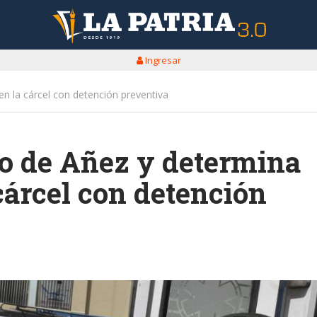
Ingresar
n la cárcel con detención preventiva
o de Añez y determina
cárcel con detención