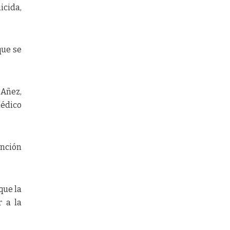
cida,
que se
 Añez,
édico
ención
que la
r a la