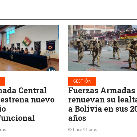
N
GESTIÓN
ada Central
Fuerzas Armadas
 estrena nuevo
renuevan su lealt
io
a Bolivia en sus 2
funcional
años
oras
hace 9 horas