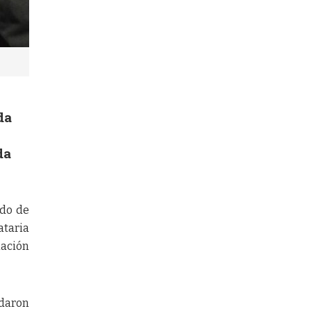
da
da
ido de
ataria
nación
ndaron