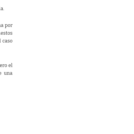
a.
na por
uestos
l caso
ero el
te una