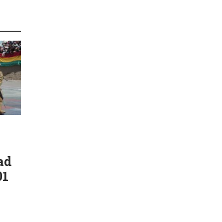
ad
01