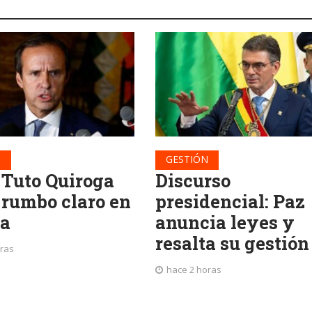
N
GESTIÓN
 Tuto Quiroga
Discurso
 rumbo claro en
presidencial: Paz
ia
anuncia leyes y
resalta su gestión
oras
hace 2 horas