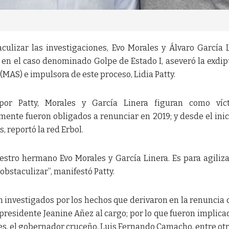
culizar las investigaciones, Evo Morales y Álvaro García 
 en el caso denominado Golpe de Estado I, aseveró la exdi
(MAS) e impulsora de este proceso, Lidia Patty.
or Patty, Morales y García Linera figuran como víct
te fueron obligados a renunciar en 2019; y desde el inic
 reportó la red Erbol.
estro hermano Evo Morales y García Linera. Es para agiliza
obstaculizar”, manifestó Patty.
n investigados por los hechos que derivaron en la renuncia 
presidente Jeanine Añez al cargo; por lo que fueron implicad
es, el gobernador cruceño, Luis Fernando Camacho, entre otr