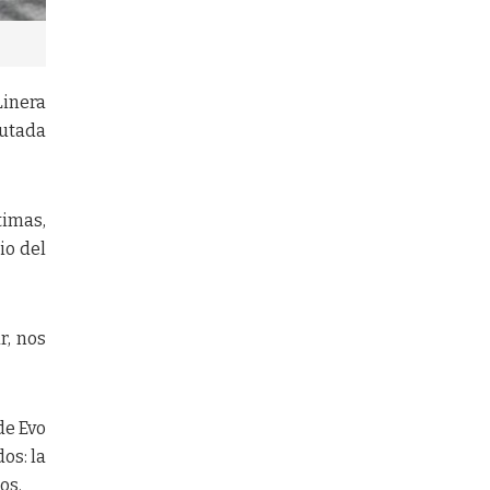
Linera
putada
imas,
io del
r, nos
de Evo
os: la
os.