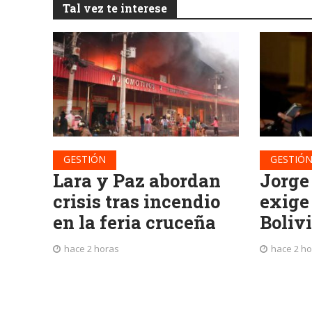
Tal vez te interese
GESTIÓN
GESTIÓ
Lara y Paz abordan
Jorge
crisis tras incendio
exige
en la feria cruceña
Boliv
hace 2 horas
hace 2 h