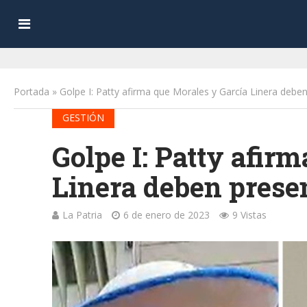
Portada
»
Golpe I: Patty afirma que Morales y García Linera deben
GESTIÓN
Golpe I: Patty afir
Linera deben presen
La Patria
6 de enero de 2023
9 Vistas