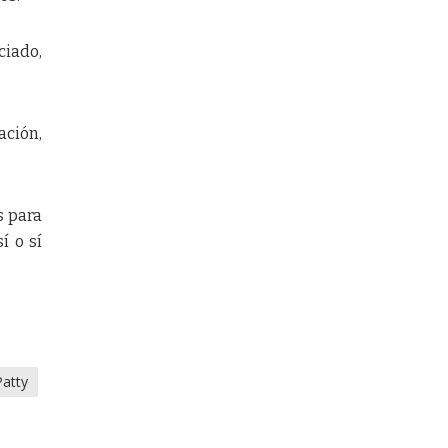
ciado,
ación,
s para
í o sí
Patty