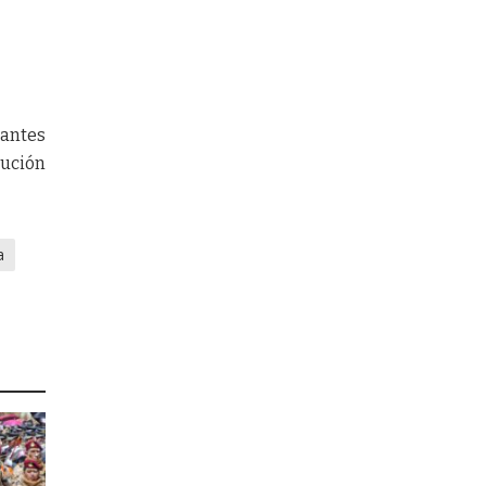
iantes
lución
a