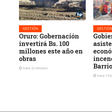
GESTIÓN
GESTIÓ
Oruro: Gobernación
Gobie
invertirá Bs. 100
asist
millones este año en
econó
obras
incend
Barri
hace 32 minutos
hace 1 ho