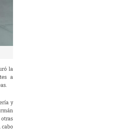
uró la
tes a
as.
ería y
Germán
 otras
a cabo