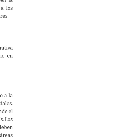
 en la
 a los
res.
rativa
mo en
o a la
iales.
nde el
s. Los
deben
 áreas