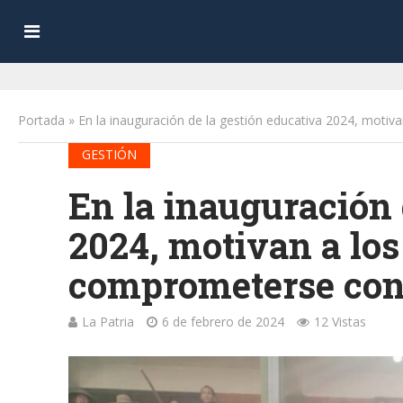
Portada
»
En la inauguración de la gestión educativa 2024, moti
GESTIÓN
En la inauguración 
2024, motivan a los
comprometerse con
La Patria
6 de febrero de 2024
12 Vistas