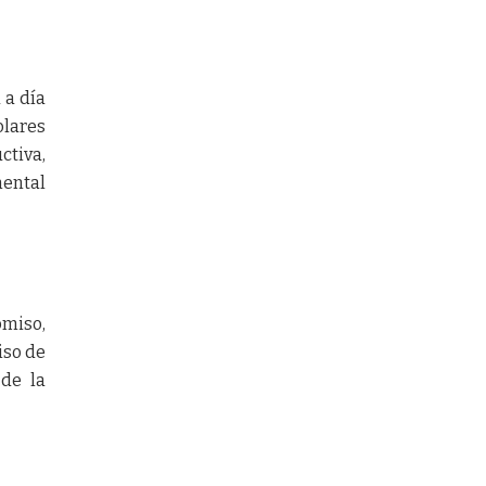
 a día
olares
ctiva,
mental
miso,
iso de
 de la