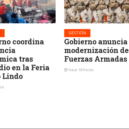
N
GESTIÓN
rno coordina
Gobierno anuncia
encia
modernización de
mica tras
Fuerzas Armadas
io en la Feria
hace 18 horas
o Lindo
ra