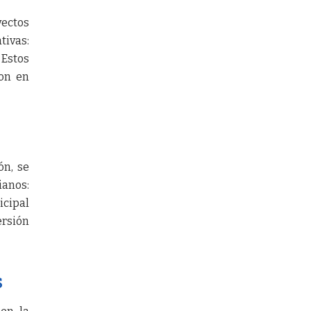
ectos
tivas:
 Estos
ron en
ón, se
ianos:
icipal
ersión
s