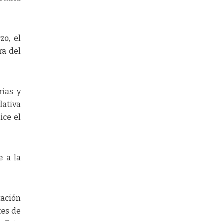
zo, el
ra del
rias y
lativa
ice el
e a la
tación
tes de