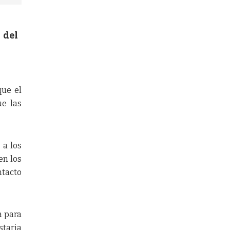
 del
que el
ue las
 a los
en los
ntacto
a para
staria