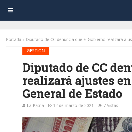
Portada
»
Diputado de CC denuncia que el Gobierno realizará aju
GESTIÓN
Diputado de CC den
realizará ajustes e
General de Estado
La Patria
12 de marzo de 2021
7 Vistas