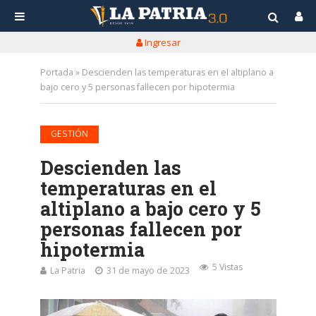
Ingresar
Portada
»
Descienden las temperaturas en el altiplano a
bajo cero y 5 personas fallecen por hipotermia
GESTIÓN
Descienden las
temperaturas en el
altiplano a bajo cero y 5
personas fallecen por
hipotermia
5 Vistas
La Patria
31 de mayo de 2023