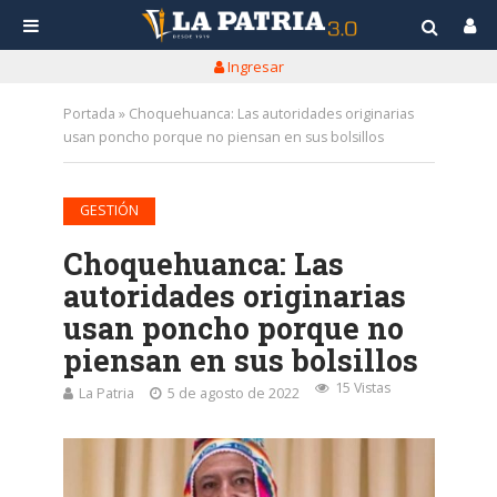
Ingresar
Portada
»
Choquehuanca: Las autoridades originarias
usan poncho porque no piensan en sus bolsillos
GESTIÓN
Choquehuanca: Las
autoridades originarias
usan poncho porque no
piensan en sus bolsillos
15 Vistas
La Patria
5 de agosto de 2022