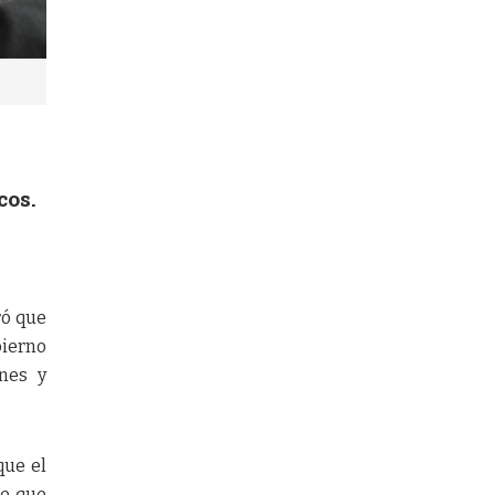
o
cos.
ró que
bierno
ones y
que el
ne que