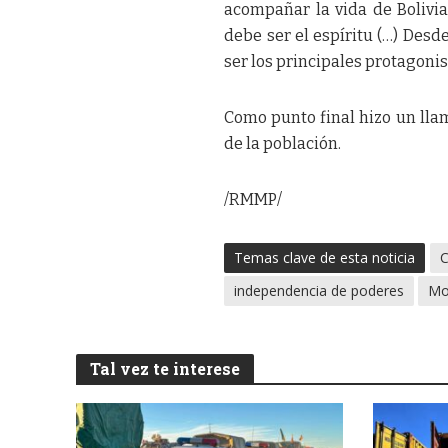
acompañar la vida de Bolivia,
debe ser el espíritu (…) Desd
ser los principales protagonist
Como punto final hizo un llam
de la población.
/RMMP/
Temas clave de esta noticia
C
independencia de poderes
Mo
Tal vez te interese