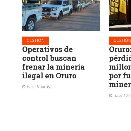
GESTIÓN
GESTIÓ
Operativos de
Oruro
control buscan
pérdid
frenar la minería
millo
ilegal en Oruro
por f
miner
hace 8 horas
hace 10 