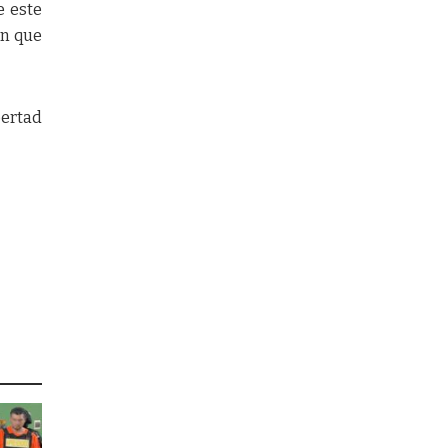
e este
en que
bertad