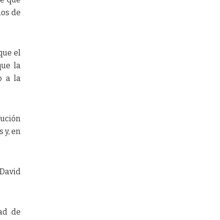
ios de
que el
que la
o a la
tución
 y, en
David
dad de