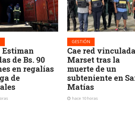
N
GESTIÓN
: Estiman
Cae red vinculada
as de Bs. 90
Marset tras la
nes en regalías
muerte de un
uga de
subteniente en S
ales
Matías
horas
hace 10 horas