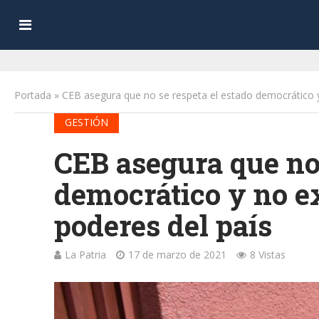
Portada
»
CEB asegura que no se respeta el estado democrático y
GESTIÓN
CEB asegura que no 
democrático y no e
poderes del país
La Patria
17 de marzo de 2021
8 Vistas