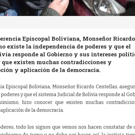
nferencia Episcopal Boliviana, Monseñor Ricard
no existe la independencia de poderes y que el
ivia responde al Gobierno y sus intereses políti
 que existen muchas contradicciones y
pción y aplicación de la democracia.
cia Episcopal Boliviana, Monseñor Ricardo Centellas, asegu
 poderes y que el sistema Judicial de Bolivia responde al Go
 Asimismo, hizo conocer que existen muchas contradicci
 aplicación de la democracia.
deres, todo los signos que vemos nos hacen constatar de 
gobierno de turno y no debe ser hacer así, la justicia tie