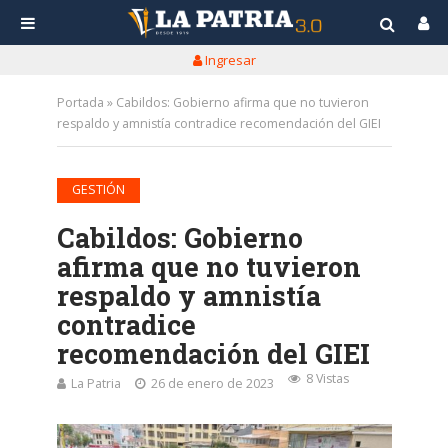
Ingresar
Portada
»
Cabildos: Gobierno afirma que no tuvieron
respaldo y amnistía contradice recomendación del GIEI
GESTIÓN
Cabildos: Gobierno
afirma que no tuvieron
respaldo y amnistía
contradice
recomendación del GIEI
8 Vistas
La Patria
26 de enero de 2023