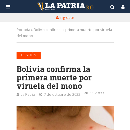
Ingresar
Portada
»
Bolivia confirma la primera muerte por viruela
del mono
GESTIÓN
Bolivia confirma la
primera muerte por
viruela del mono
11 Vistas
La Patria
7 de octubre de 2022