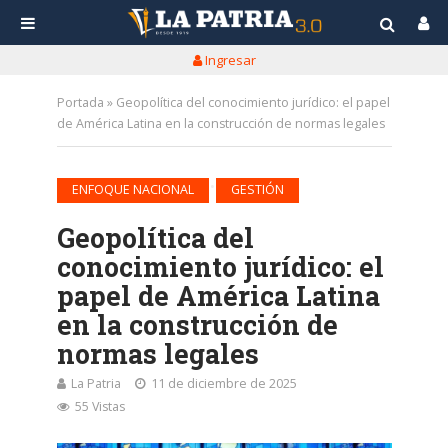
Ingresar
Portada
»
Geopolítica del conocimiento jurídico: el papel
de América Latina en la construcción de normas legales
•
ENFOQUE NACIONAL
GESTIÓN
Geopolítica del
conocimiento jurídico: el
papel de América Latina
en la construcción de
normas legales
La Patria
11 de diciembre de 2025
55 Vistas